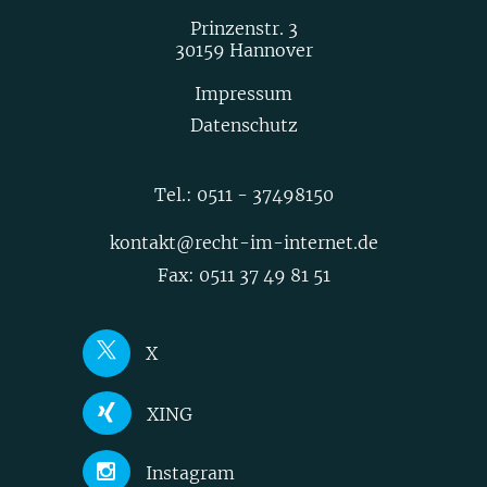
Prinzenstr. 3
30159 Hannover
Impressum
Datenschutz
Tel.:
0511 - 37498150
kontakt@recht-im-internet.de
Fax: 0511 37 49 81 51
X
Joerg Heidrich
XING
Nick Akinci
Joerg Heidrich
Instagram