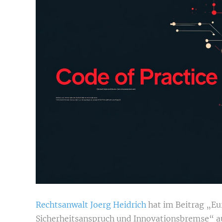
Rechtsanwalt Joerg Heidrich
hat im Beitrag „E
Sicherheitsanspruch und Innovationsbremse“ au