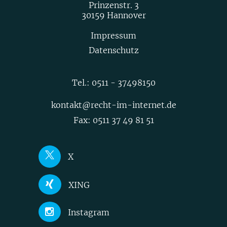
Prinzenstr. 3
30159 Hannover
Impressum
Datenschutz
Tel.:
0511 - 37498150
kontakt@recht-im-internet.de
Fax: 0511 37 49 81 51
X
Joerg Heidrich
XING
Nick Akinci
Joerg Heidrich
Instagram