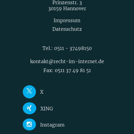
Prinzenstr. 3
30159 Hannover
Impressum
Datenschutz
Tel.:
0511 - 37498150
kontakt@recht-im-internet.de
Fax: 0511 37 49 81 51
X
Joerg Heidrich
XING
Nick Akinci
Joerg Heidrich
Instagram