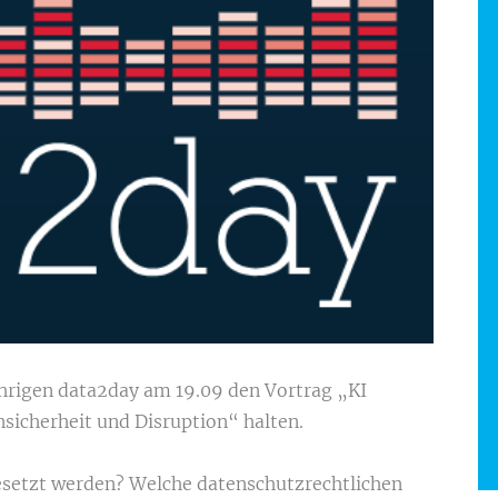
ährigen data2day am 19.09 den Vortrag „KI
sicherheit und Disruption“ halten.
esetzt werden? Welche datenschutzrechtlichen