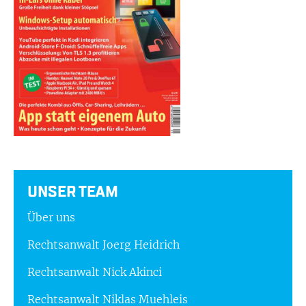
UNSER TEAM
Über uns
Rechtsanwalt Joerg Heidrich
Rechtsanwalt Nick Akinci
Rechtsanwalt Niklas Muehleis