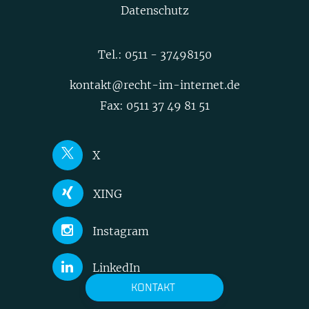
Datenschutz
Tel.:
0511 - 37498150
kontakt@recht-im-internet.de
Fax: 0511 37 49 81 51
X
Joerg Heidrich
XING
Nick Akinci
Joerg Heidrich
Instagram
Niklas Mühleis
Nick Akinci
Nick Akinci
LinkedIn
KONTAKT
Heidrich Rechtsanwälte PartG mbB
Niklas Mühleis