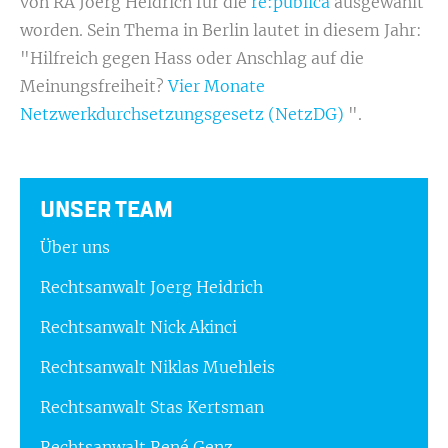
von RA Joerg Heidrich für die
re:publica
ausgewählt
worden. Sein Thema in Berlin lautet in diesem Jahr:
"Hilfreich gegen Hass oder Anschlag auf die
Meinungsfreiheit?
Vier Monate
Netzwerkdurchsetzungsgesetz (NetzDG)
".
UNSER TEAM
Über uns
Rechtsanwalt Joerg Heidrich
Rechtsanwalt Nick Akinci
Rechtsanwalt Niklas Muehleis
Rechtsanwalt Stas Kertsman
Rechtsanwalt René Genz